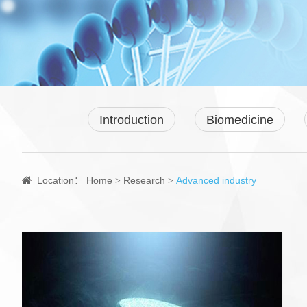
Introduction
Biomedicine
Location：
Home
Research
Advanced industry
>
>