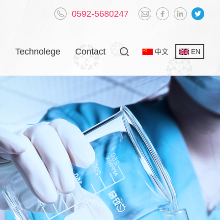
0592-5680247
h
Technolege
Contact
中文
EN